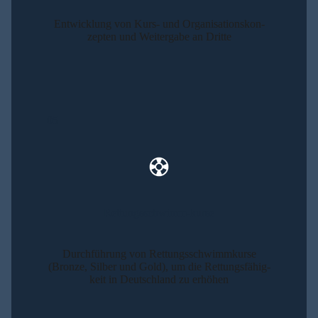
Ent­wick­lung von Kurs- und Orga­ni­sa­ti­ons­kon­
zep­ten und Wei­ter­ga­be an Drit­te
05
Ret­tungs­schwimm-kur­se
Durch­füh­rung von Ret­tungs­schwimm­kur­se
(Bron­ze, Sil­ber und Gold), um die Ret­tungs­fä­hig­
keit in Deutsch­land zu erhö­hen