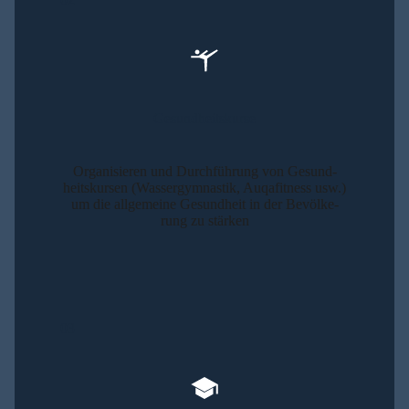
Gesund­heits­kur­se
Orga­ni­sie­ren und Durch­füh­rung von Gesund­
heits­kur­sen (Was­ser­gym­nas­tik, Auqa­fit­ness usw.)
um die all­ge­mei­ne Gesund­heit in der Bevöl­ke­
rung zu stär­ken
03