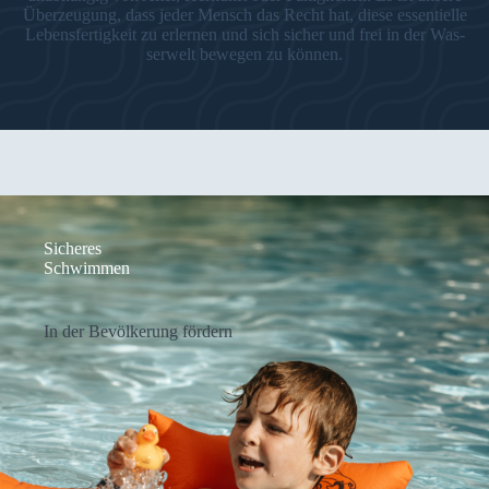
Über­zeu­gung, dass jeder Mensch das Recht hat, die­se essen­ti­el­le
Lebens­fer­tig­keit zu erler­nen und sich sicher und frei in der Was­
ser­welt bewe­gen zu kön­nen.
Siche­res
Schwim­men
In der Bevöl­ke­rung för­dern