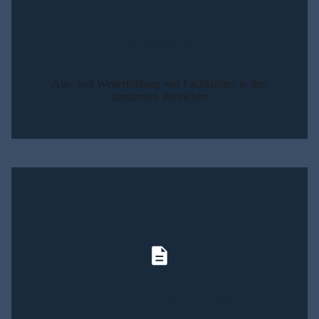
Aus- und
Wei­ter­bil­dung
Aus- und Wei­ter­bil­dung von Fach­kräf­ten in den
genann­ten Berei­chen
04
Kurs- und Orga­ni­sa­ti­ons-kon­zep­ten