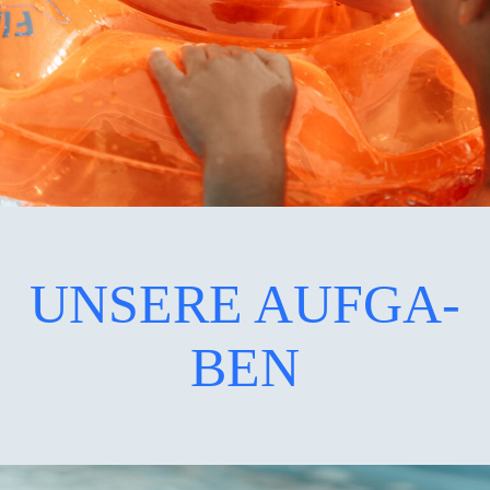
UNSE­RE AUF­GA­
BEN