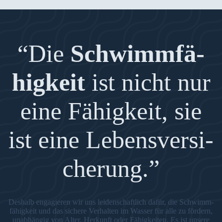
“Die
Schwimm­fä­
hig­keit
ist nicht nur
eine Fähig­keit, sie
ist eine Lebens­ver­si­
che­rung.”
Des­halb enga­gie­ren wir uns lei­den­schaft­lich dafür, die Schwimm­
fä­hig­keit und das siche­re Ver­hal­ten im Was­ser für alle zu för­dern,
unab­hän­gig von Alter, Her­kunft oder Fähig­kei­ten. Es ist unse­re