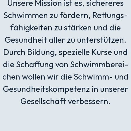
Unse­re Mis­si­on ist es, siche­re­res
Schwim­men zu för­dern, Ret­tungs­
fä­hig­kei­ten zu stär­ken und die
Gesund­heit aller zu unter­stüt­zen.
Durch Bil­dung, spe­zi­el­le Kur­se und
die Schaf­fung von Schwimm­be­rei­
chen wol­len wir die Schwimm- und
Gesund­heits­kom­pe­tenz in unse­rer
Gesell­schaft ver­bes­sern.