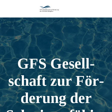
Zum
Inhalt
wechseln
GFS Gesell­
schaft zur För­
de­rung der