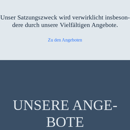
Unser Sat­zungs­zweck wird ver­wirk­licht ins­be­son­
de­re durch unse­re Viel­fäl­ti­gen Ange­bo­te.
Zu den Ange­bo­ten
UNSE­RE ANGE­
BO­TE