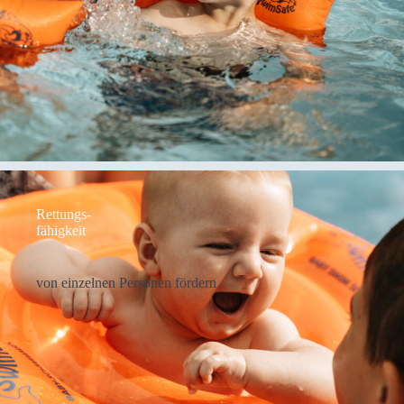
Ret­tungs-
fähig­keit
von ein­zel­nen Per­so­nen för­dern