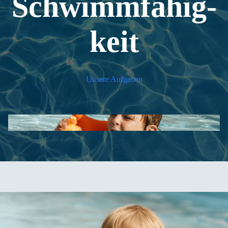
Schwimm­fä­hig­
keit
Unse­re Auf­ga­ben