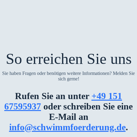
So errei­chen Sie uns
Sie haben Fra­gen oder benö­ti­gen wei­te­re Infor­ma­tio­nen? Mel­den Sie
sich ger­ne!
Rufen Sie an unter
+49 151
67595937
oder schrei­ben Sie eine
E‑Mail an
info@schwimmfoerderung.de
.