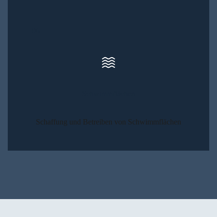
06
Schwimm­flä­chen
Schaf­fung und Betrei­ben von Schwimm­flä­chen