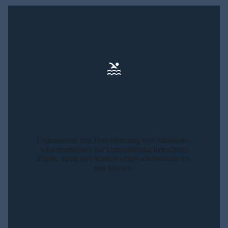
01
Inklu­si­ons-
schwimm­kur­se
Orga­ni­sa­ti­on und Durch­füh­rung von Inklu­si­ons­
schwimm­kur­sen zur Unter­stüt­zung betrof­fe­ner
Eltern, damit ihre Kin­der sicher schwim­men ler­
nen kön­nen.
02